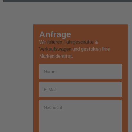
Anfrage
Wir
folieren
Fahrgeschäfte
&
Verkaufswagen
und gestalten Ihre
Markenidentität.