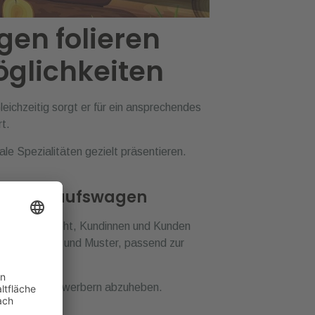
en folieren
öglichkeiten
leichzeitig sorgt er für ein ansprechendes
t.
ale Spezialitäten gezielt präsentieren.
ischverkaufswagen
n es darum geht, Kundinnen und Kunden
 viele Farben und Muster, passend zur
gen von Mitbewerbern abzuheben.
das auf.