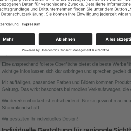
Auch die Pflege des Fahrzeugs wird durch die
Folierung
leichte
und UV-Strahlen.
So bleibt der Glanz erhalten. Ein gepflegtes Bild sorgt einfach
Frischfisch.
Werbewirksame Präsentation von Fisc
Spezialitäten
Eine ansprechend folierte Oberfläche bietet die beste Werbefl
wichtige Infos lassen sich klar anbringen und sprechen gezielt 
Mit auffälligen, passenden Farben und Bildern kommen Produkte
Geltung. Das wirkt besonders bei mobilen Verkaufswagen, die 
Wiedererkennbarkeit ist entscheidend. Nur so gewinnt man neu
Stammkundschaft.
Wir gestalten Ihr individuelles Design!
Individuelle Gestaltung für regionale Sicht