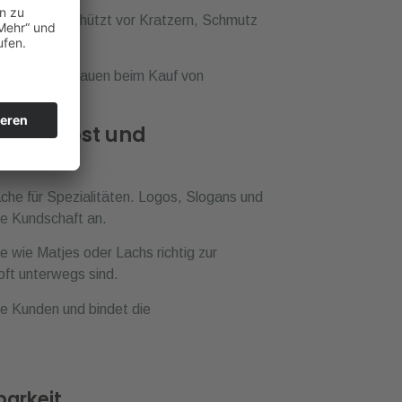
r. Die Folie schützt vor Kratzern, Schmutz
 für mehr Vertrauen beim Kauf von
hfeinkost und
äche für Spezialitäten. Logos, Slogans und
die Kundschaft an.
 wie Matjes oder Lachs richtig zur
oft unterwegs sind.
e Kunden und bindet die
barkeit