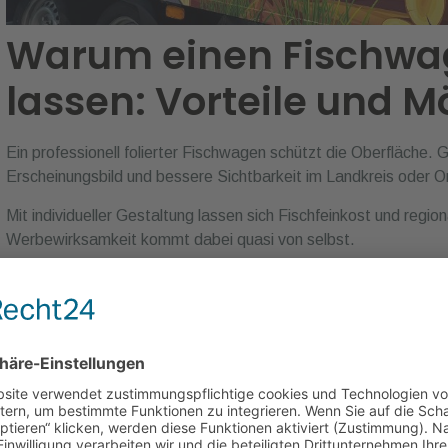
Warum einen Fischwag
lassen: Vorteile und M
Ein professionell folierter Fischwagen schützt die Oberfläche. G
Erscheinungsbild und bessere Sichtbarkeit im Landkreis oder Or
Mit individueller Gestaltung lassen sich Fischfeinkost und region
Werbewirksamkeit kommt dabei quasi von selbst.
Die Bedeutung des Designs für den F
Ein durchdachtes Design macht wirklich den Unterschied, wen
anzulocken. Hochwertige individuelle Folien von Ekirmes bieten
angebotenen Fischfeinkost.
Klare Schriftzüge und moderne Elemente helfen, den Fischwa
Besonders in Bremerhaven oder anderswo in Deutschland fällt 