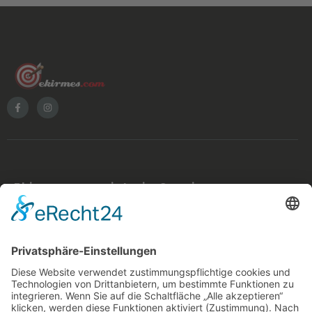
Ekirmes.com ist ein Service von:
inventmedia – visual design studio berlin
Benjamin Simmrow
Pettenkoferstr. 11, 10247 Berlin
WEITERE LINKS
Blog