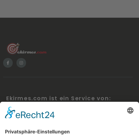
Ekirmes.com ist ein Service von:
inventmedia – visual design studio berlin
Benjamin Simmrow
Pettenkoferstr. 11, 10247 Berlin
WEITERE LINKS