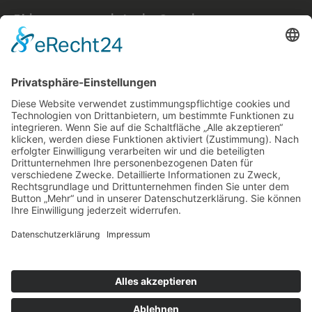
Ekirmes.com ist ein Service von:
inventmedia – visual design studio berlin
Benjamin Simmrow
Pettenkoferstr. 11, 10247 Berlin
WEITERE LINKS
Blog
Impressum
Datenschutz
AGB
OFFICE
Bänschstraße 90
+49 (0)30 – 55 49 49 09
info@inventmedia.de