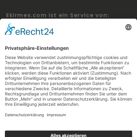
Ekirmes.com ist ein Service von:
inventmedia – visual design studio berlin
Benjamin Simmrow
Pettenkoferstr. 11, 10247 Berlin
WEITERE LINKS
Blog
Impressum
Datenschutz
AGB
OFFICE
Bänschstraße 90
+49 (0)30 – 55 49 49 09
info@inventmedia.de