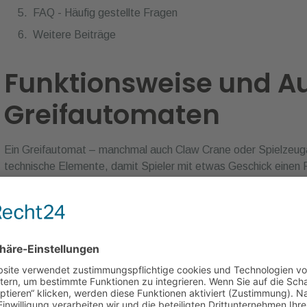
Funktionsweise und A
Greifautomaten
Ein Greifautomat – manchmal auch Claw Crane oder Spielzeug
technische Elemente, damit Spieler mit etwas Geschick einen 
Aspekte sind Aufbau, Bedienung und Mechanik.
Kernkomponenten eines Greifautoma
Jeder Greifautomat besteht aus mehreren
Komponenten
. Da
genannt), der meist elektrisch angetrieben wird.
Die Kralle kann sich horizontal und vertikal bewegen, um gezielt
Wichtige Elemente sind das Bedienfeld mit
Joystick
und
Knop
Preisen – oft Plüschtiere oder kleine Spielzeuge. Die Glaskamm
sehen kann.
Ein Steuerungsmodul koordiniert die Abläufe: Bewegungen der 