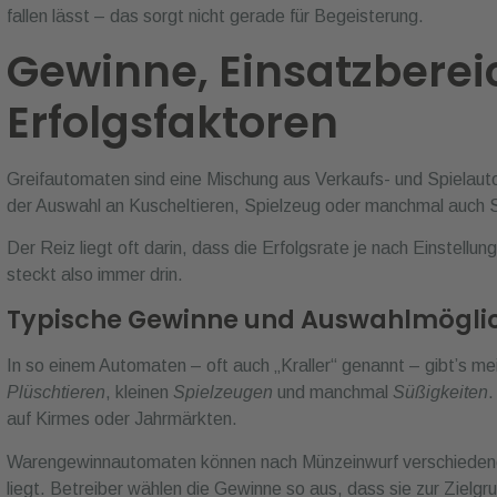
Erfolgsfaktoren
Greifautomaten sind eine Mischung aus Verkaufs- und Spielaut
der Auswahl an Kuscheltieren, Spielzeug oder manchmal auch 
Der Reiz liegt oft darin, dass die Erfolgsrate je nach Einstellun
steckt also immer drin.
Typische Gewinne und Auswahlmögli
In so einem Automaten – oft auch „Kraller“ genannt – gibt’s me
Plüschtieren
, kleinen
Spielzeugen
und manchmal
Süßigkeiten
.
auf Kirmes oder Jahrmärkten.
Warengewinnautomaten können nach Münzeinwurf verschiedene
liegt. Betreiber wählen die Gewinne so aus, dass sie zur Zielg
Marken-Kuscheltiere, Filmfiguren oder limitierte Editionen si
gibt’s auch Gutscheine oder Technik-Gadgets.
Die Auswahl beeinflusst den
Umsatz
deutlich – attraktive Gewi