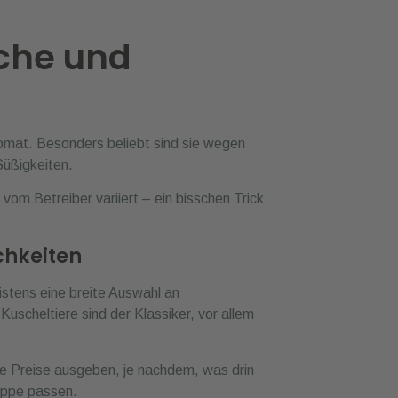
omat. Besonders beliebt sind sie wegen
Süßigkeiten.
g vom Betreiber variiert – ein bisschen Trick
chkeiten
istens eine breite Auswahl an
 Kuscheltiere sind der Klassiker, vor allem
 Preise ausgeben, je nachdem, was drin
ruppe passen.
nd besonders gefragt. In manchen Automaten
nne motivieren einfach mehr Leute, ihr