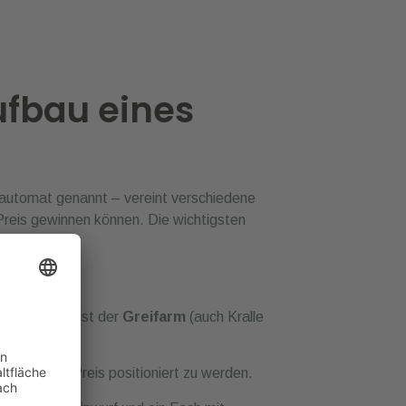
ufbau eines
automat genannt – vereint verschiedene
Preis gewinnen können. Die wichtigsten
ten
s Herzstück ist der
Greifarm
(auch Kralle
 über einen Preis positioniert zu werden.
f
, der Münzeinwurf und ein Fach mit
er sorgt dafür, dass man das Spielfeld gut
Kralle, Zeitbegrenzungen und den Start