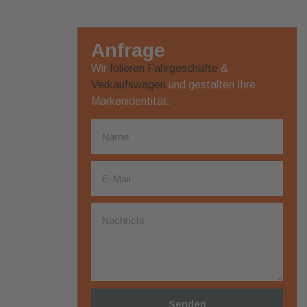
Anfrage
Wir
folieren
Fahrgeschäfte
&
Verkaufswagen
und gestalten Ihre
Markenidentität.
Senden