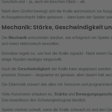
Mechanik: Stärke, Geschwindigkeit und
Die
Mechanik
entscheidet darüber, wie erfolgreich ein Spieler s
sich meist elektronisch einstellen.
Betreiber regeln so, wie fest die Kralle zupackt. Nach einem Ge
einige Runden niedriger eingestellt.
Auch die
Geschwindigkeit
der Kralle kann angepasst werden. Is
präzises Steuern – langsamer ist genauer, aber dauert halt auc
Die Elektronik steuert das alles mit Sensoren und programmie
Viele Automaten erlauben es,
Stärke
und
Bewegungsgeschw
Das beeinflusst den Schwierigkeitsgrad deutlich.
Spieler merken schnell, wenn die Kralle schwach ist und den 
fallen lässt – das sorgt nicht gerade für Begeisterung.
Gewinne, Einsatzbere