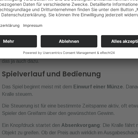
neuer Spielrunden.
Die
Stromversorgung
und mechanische Teile halten den Aut
moderne Geräte setzen auf zusätzliche Lichter und Sounds, um 
das ja auch dazu.
Spielverlauf und Bedienung
Das Spiel beginnt meist mit dem
Einwurf einer Münze
. Dana
Kralle steuern.
Die Steuerung ist für eine bestimmte Zeitspanne aktiv, oft etw
Spieler den Greifarm über den gewünschten Gewinn.
Ein Knopfdruck startet den
Absenkvorgang
: Die Kralle fährt
Objekt zu greifen. Ob der Preis auch wirklich im Ausgabeschach
Geschick und – ja, auch ein bisschen Glück – ab.
Nach dem Greifen bewegt sich die Kralle automatisch zur Ausgab
im Ausgabeschacht fallen gelassen – dann kann der Spieler s