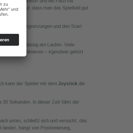
omaten zuverlässig am Laufen. Viele
Spieler zu animieren – irgendwie gehört
ch kann der Spieler mit dem
Joystick
die
a 30 Sekunden. In dieser Zeit fährt der
 nach unten, schließt sich und versucht, das
t landet, hängt von Positionierung,
estelle. Hält sie das Objekt fest, wird es
einen Gewinn entnehmen.