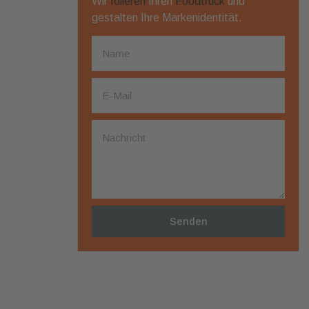
Wir
folieren
Ihren
Foodtruck
und
gestalten Ihre Markenidentität.
Senden