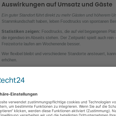
Auswirkungen auf Umsatz und Gäste
Ein guter Standort führt direkt zu mehr Gästen und höherem U
Stammkundschaft haben, leben Foodtrucks von spontanen Bes
Statistiken zeigen:
Foodtrucks, die auf viel begangenen Plä
die irgendwo im Abseits stehen. Der Zeitpunkt spielt auch rein – 
Freizeitorte laufen am Wochenende besser.
Wer flexibel bleibt und verschiedene Standorte ansteuert, kan
erhöhen.
Abgrenzung zum klassischen Restaur
Foodtrucks unterscheiden sich deutlich vom klassischen Resta
festen Ort gebunden sind, sind Foodtrucks mobil und flexibel.
Das eröffnet Chancen:
Man kann gezielt Stadtfeste, Woche
ansteuern. Dafür braucht’s ein bisschen Gespür für gute Plätze
Gebühren auskennen.