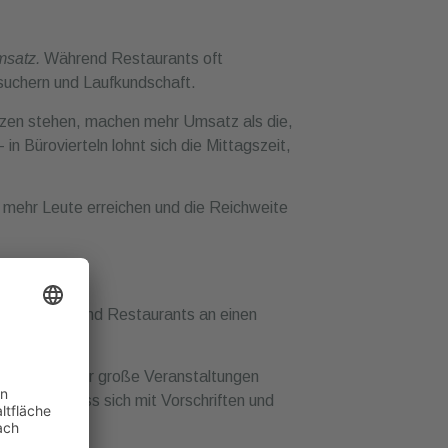
msatz.
Während Restaurants oft
uchern und Laufkundschaft.
tzen stehen, machen mehr Umsatz als die,
in Bürovierteln lohnt sich die Mittagszeit,
n mehr Leute erreichen und die Reichweite
ant
urant. Während Restaurants an einen
nmärkte oder große Veranstaltungen
 und man muss sich mit Vorschriften und