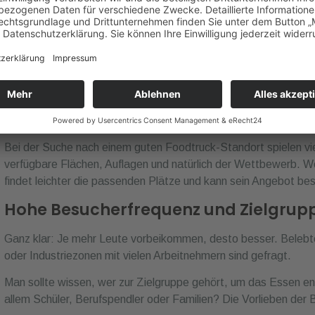
Die Zielgruppe ist oft breiter und weniger vorhersehbar. Foodt
passenden Position im öffentlichen Raum – das bedeutet, man i
dem besten Spot.
Kriterien zur Auswahl 
Standorts
Bei der Suche nach einem guten Foodtruck-Standort spielen vi
verfügbare Flächen, Auflagen und natürlich der Wettbewerb. Wer
findet leichter die passenden Plätze und kann sein Angebot be
Hohe Besucherfrequenz und Zielgrup
Ganz klar: Je mehr Leute vorbeikommen, desto besser. Belebt
oder Industriezonen mit vielen Arbeitnehmern sind gefragt.
Man sollte wissen, wer zur Zielgruppe gehört, um das Essen 
allem Schüler, Berufspendler oder Familien? Die Vorlieben der 