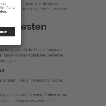
rucks leben von Spontaneität und der
st eigentlich ständig auf der Suche nach
des besten
ele Dinge eine Rolle: Kundenfrequenz,
 diese Kriterien strukturiert bewertet,
sser anpassen.
pe
e Straßen, Parks, Veranstaltungsorte
entsprechend abzustimmen. Stehen da vor
Besucher entscheiden, was läuft.